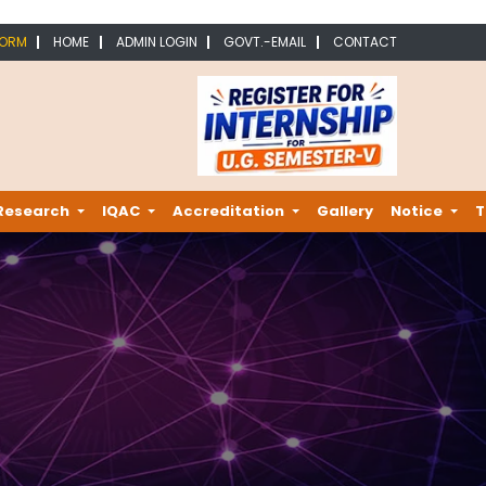
FORM
HOME
ADMIN LOGIN
GOVT.-EMAIL
CONTACT
Research
IQAC
Accreditation
Gallery
Notice
T